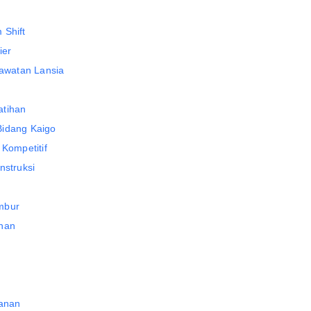
 Shift
ier
rawatan Lansia
atihan
Bidang Kaigo
 Kompetitif
nstruksi
mbur
unan
kanan