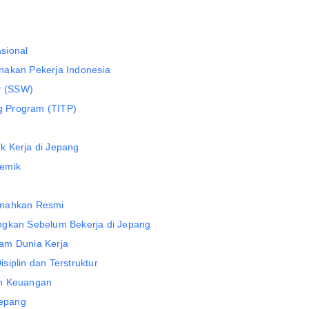
sional
nakan Pekerja Indonesia
er (SSW)
ng Program (TITP)
k Kerja di Jepang
demik
emahkan Resmi
ngkan Sebelum Bekerja di Jepang
am Dunia Kerja
siplin dan Terstruktur
an Keuangan
Jepang