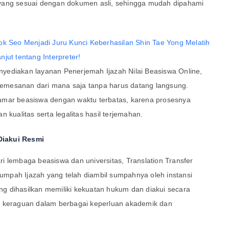
at yang sesuai dengan dokumen asli, sehingga mudah dipahami
ok Seo Menjadi Juru Kunci Keberhasilan Shin Tae Yong Melatih
jut tentang Interpreter!
menyediakan layanan Penerjemah Ijazah Nilai Beasiswa Online,
emesanan dari mana saja tanpa harus datang langsung.
amar beasiswa dengan waktu terbatas, karena prosesnya
 kualitas serta legalitas hasil terjemahan.
Diakui Resmi
i lembaga beasiswa dan universitas, Translation Transfer
mpah Ijazah yang telah diambil sumpahnya oleh instansi
g dihasilkan memiliki kekuatan hukum dan diakui secara
a keraguan dalam berbagai keperluan akademik dan