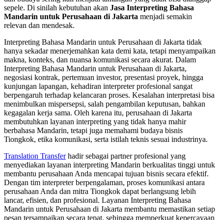
sepele. Di sinilah kebutuhan akan
Jasa Interpreting Bahasa
Mandarin untuk Perusahaan di Jakarta
menjadi semakin
relevan dan mendesak.
Interpreting Bahasa Mandarin untuk Perusahaan di Jakarta tidak
hanya sekadar menerjemahkan kata demi kata, tetapi menyampaikan
makna, konteks, dan nuansa komunikasi secara akurat. Dalam
Interpreting Bahasa Mandarin untuk Perusahaan di Jakarta,
negosiasi kontrak, pertemuan investor, presentasi proyek, hingga
kunjungan lapangan, kehadiran interpreter profesional sangat
berpengaruh terhadap kelancaran proses. Kesalahan interpretasi bisa
menimbulkan mispersepsi, salah pengambilan keputusan, bahkan
kegagalan kerja sama. Oleh karena itu, perusahaan di Jakarta
membutuhkan layanan interpreting yang tidak hanya mahir
berbahasa Mandarin, tetapi juga memahami budaya bisnis
Tiongkok, etika komunikasi, serta istilah teknis sesuai industrinya.
Translation Transfer
hadir sebagai partner profesional yang
menyediakan layanan interpreting Mandarin berkualitas tinggi untuk
membantu perusahaan Anda mencapai tujuan bisnis secara efektif.
Dengan tim interpreter berpengalaman, proses komunikasi antara
perusahaan Anda dan mitra Tiongkok dapat berlangsung lebih
lancar, efisien, dan profesional. Layanan Interpreting Bahasa
Mandarin untuk Perusahaan di Jakarta membantu memastikan setiap
pesan tersampaikan secara tepat, sehingga memperkuat kepercayaan