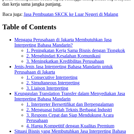
dan kerja sama jangka panjang.
Baca juga:
Jasa Pembuatan SKCK ke Luar Negeri di Malang
Table of Contents
Mengapa Perusahaan di Jakarta Membutuhkan Jasa
Interpreting Bahasa Mandarin?
1. Peningkatan Kerja Sama Bisnis dengan Tiongkok
2. Menghindari Kesalahan Komunikasi
3. Meningkatkan Kredibilitas Perusahaan
Jenis-Jenis Jasa Interpreting Bahasa Mandarin untuk
Perusahaan di Jakarta
1. Consecutive Interpreting
2. Simultaneous Interpreting
3. Liaison Interpreting
Keunggulan Translation Transfer dalam Menyediakan Jasa
Interpreting Bahasa Mandarin
1. Interpreter Bersertifikat dan Berpengalaman
2. Menguasai Istilah Teknis Berbagai Industri
3. Respons Cepat dan Siap Mendukung Acara
Perusahaan
4. Harga Kompetitif dengan Kualitas Premium
Situasi Bisnis yang Membutuhkan Jasa Interpreting Bahasa