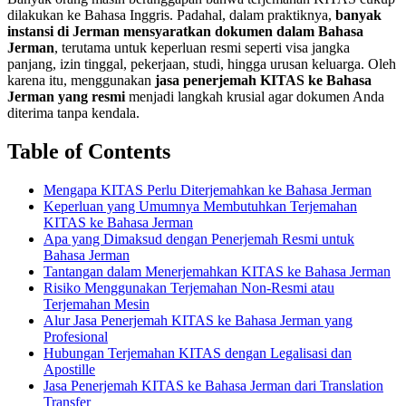
dilakukan ke Bahasa Inggris. Padahal, dalam praktiknya,
banyak
instansi di Jerman mensyaratkan dokumen dalam Bahasa
Jerman
, terutama untuk keperluan resmi seperti visa jangka
panjang, izin tinggal, pekerjaan, studi, hingga urusan keluarga. Oleh
karena itu, menggunakan
jasa penerjemah KITAS ke Bahasa
Jerman yang resmi
menjadi langkah krusial agar dokumen Anda
diterima tanpa kendala.
Table of Contents
Mengapa KITAS Perlu Diterjemahkan ke Bahasa Jerman
Keperluan yang Umumnya Membutuhkan Terjemahan
KITAS ke Bahasa Jerman
Apa yang Dimaksud dengan Penerjemah Resmi untuk
Bahasa Jerman
Tantangan dalam Menerjemahkan KITAS ke Bahasa Jerman
Risiko Menggunakan Terjemahan Non-Resmi atau
Terjemahan Mesin
Alur Jasa Penerjemah KITAS ke Bahasa Jerman yang
Profesional
Hubungan Terjemahan KITAS dengan Legalisasi dan
Apostille
Jasa Penerjemah KITAS ke Bahasa Jerman dari Translation
Transfer