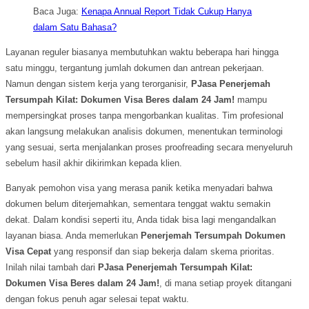
Baca Juga:
Kenapa Annual Report Tidak Cukup Hanya
dalam Satu Bahasa?
Layanan reguler biasanya membutuhkan waktu beberapa hari hingga
satu minggu, tergantung jumlah dokumen dan antrean pekerjaan.
Namun dengan sistem kerja yang terorganisir,
PJasa Penerjemah
Tersumpah Kilat: Dokumen Visa Beres dalam 24 Jam!
mampu
mempersingkat proses tanpa mengorbankan kualitas. Tim profesional
akan langsung melakukan analisis dokumen, menentukan terminologi
yang sesuai, serta menjalankan proses proofreading secara menyeluruh
sebelum hasil akhir dikirimkan kepada klien.
Banyak pemohon visa yang merasa panik ketika menyadari bahwa
dokumen belum diterjemahkan, sementara tenggat waktu semakin
dekat. Dalam kondisi seperti itu, Anda tidak bisa lagi mengandalkan
layanan biasa. Anda memerlukan
Penerjemah Tersumpah Dokumen
Visa Cepat
yang responsif dan siap bekerja dalam skema prioritas.
Inilah nilai tambah dari
PJasa Penerjemah Tersumpah Kilat:
Dokumen Visa Beres dalam 24 Jam!
, di mana setiap proyek ditangani
dengan fokus penuh agar selesai tepat waktu.