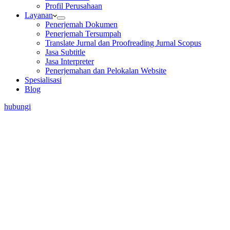
Profil Perusahaan
Layanan
Penerjemah Dokumen
Penerjemah Tersumpah
Translate Jurnal dan Proofreading Jurnal Scopus
Jasa Subtitle
Jasa Interpreter
Penerjemahan dan Pelokalan Website
Spesialisasi
Blog
hubungi