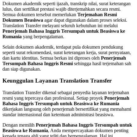
Dokumen akademik seperti ijazah, transkrip nilai, surat keterangan
lulus, dan sertifikat prestasi wajib diterjemahkan secara resmi.
Semua dokumen tersebut memerlukan
Terjemahan Resmi
Dokumen Beasiswa
agar dapat digunakan dalam proses seleksi.
Translation Transfer melayani seluruh kebutuhan ini melalui
Penerjemah Bahasa Inggris Tersumpah untuk Beasiswa ke
Rumania
yang berpengalaman.
Selain dokumen akademik, terdapat pula dokumen pendukung
seperti surat rekomendasi, surat keterangan kerja, surat pernyataan,
dan kartu identitas. Semua berkas ini diproses oleh
Penerjemah
Tersumpah Bahasa Inggris Resmi
sehingga hasil terjemahan sah
dan siap digunakan.
Keunggulan Layanan Translation Transfer
Translation Transfer dikenal sebagai penyedia layanan terjemahan
resmi yang tepercaya dan profesional. Setiap proyek
Penerjemah
Bahasa Inggris Tersumpah untuk Beasiswa ke Rumania
dikerjakan langsung oleh penerjemah bersertifikat yang memahami
standar internasional dan ketentuan administrasi beasiswa.
Dengan memilih
Penerjemah Bahasa Inggris Tersumpah untuk
Beasiswa ke Rumania
, Anda mempercayakan dokumen penting
kepada tenaga ahli yang teliti dan berpengalaman. Hal ini