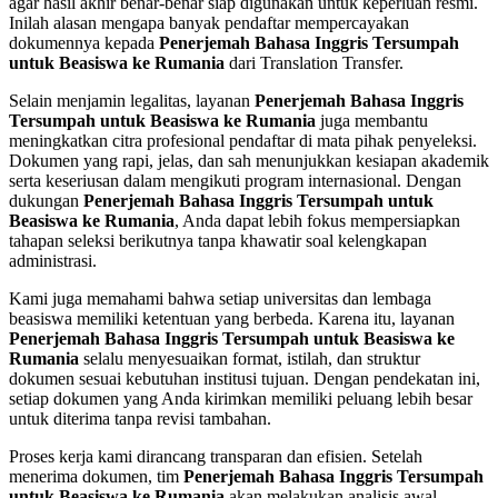
agar hasil akhir benar-benar siap digunakan untuk keperluan resmi.
Inilah alasan mengapa banyak pendaftar mempercayakan
dokumennya kepada
Penerjemah Bahasa Inggris Tersumpah
untuk Beasiswa ke Rumania
dari Translation Transfer.
Selain menjamin legalitas, layanan
Penerjemah Bahasa Inggris
Tersumpah untuk Beasiswa ke Rumania
juga membantu
meningkatkan citra profesional pendaftar di mata pihak penyeleksi.
Dokumen yang rapi, jelas, dan sah menunjukkan kesiapan akademik
serta keseriusan dalam mengikuti program internasional. Dengan
dukungan
Penerjemah Bahasa Inggris Tersumpah untuk
Beasiswa ke Rumania
, Anda dapat lebih fokus mempersiapkan
tahapan seleksi berikutnya tanpa khawatir soal kelengkapan
administrasi.
Kami juga memahami bahwa setiap universitas dan lembaga
beasiswa memiliki ketentuan yang berbeda. Karena itu, layanan
Penerjemah Bahasa Inggris Tersumpah untuk Beasiswa ke
Rumania
selalu menyesuaikan format, istilah, dan struktur
dokumen sesuai kebutuhan institusi tujuan. Dengan pendekatan ini,
setiap dokumen yang Anda kirimkan memiliki peluang lebih besar
untuk diterima tanpa revisi tambahan.
Proses kerja kami dirancang transparan dan efisien. Setelah
menerima dokumen, tim
Penerjemah Bahasa Inggris Tersumpah
untuk Beasiswa ke Rumania
akan melakukan analisis awal,