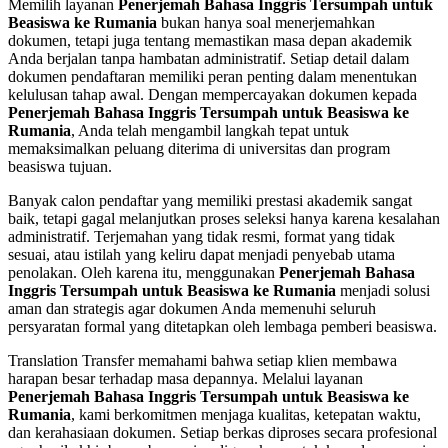
Memilih layanan
Penerjemah Bahasa Inggris Tersumpah untuk
Beasiswa ke Rumania
bukan hanya soal menerjemahkan
dokumen, tetapi juga tentang memastikan masa depan akademik
Anda berjalan tanpa hambatan administratif. Setiap detail dalam
dokumen pendaftaran memiliki peran penting dalam menentukan
kelulusan tahap awal. Dengan mempercayakan dokumen kepada
Penerjemah Bahasa Inggris Tersumpah untuk Beasiswa ke
Rumania
, Anda telah mengambil langkah tepat untuk
memaksimalkan peluang diterima di universitas dan program
beasiswa tujuan.
Banyak calon pendaftar yang memiliki prestasi akademik sangat
baik, tetapi gagal melanjutkan proses seleksi hanya karena kesalahan
administratif. Terjemahan yang tidak resmi, format yang tidak
sesuai, atau istilah yang keliru dapat menjadi penyebab utama
penolakan. Oleh karena itu, menggunakan
Penerjemah Bahasa
Inggris Tersumpah untuk Beasiswa ke Rumania
menjadi solusi
aman dan strategis agar dokumen Anda memenuhi seluruh
persyaratan formal yang ditetapkan oleh lembaga pemberi beasiswa.
Translation Transfer memahami bahwa setiap klien membawa
harapan besar terhadap masa depannya. Melalui layanan
Penerjemah Bahasa Inggris Tersumpah untuk Beasiswa ke
Rumania
, kami berkomitmen menjaga kualitas, ketepatan waktu,
dan kerahasiaan dokumen. Setiap berkas diproses secara profesional