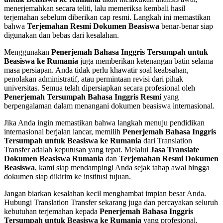
menerjemahkan secara teliti, lalu memeriksa kembali hasil
terjemahan sebelum diberikan cap resmi. Langkah ini memastikan
bahwa
Terjemahan Resmi Dokumen Beasiswa
benar-benar siap
digunakan dan bebas dari kesalahan.
Menggunakan
Penerjemah Bahasa Inggris Tersumpah untuk
Beasiswa ke Rumania
juga memberikan ketenangan batin selama
masa persiapan. Anda tidak perlu khawatir soal keabsahan,
penolakan administratif, atau permintaan revisi dari pihak
universitas. Semua telah dipersiapkan secara profesional oleh
Penerjemah Tersumpah Bahasa Inggris Resmi
yang
berpengalaman dalam menangani dokumen beasiswa internasional.
Jika Anda ingin memastikan bahwa langkah menuju pendidikan
internasional berjalan lancar, memilih
Penerjemah Bahasa Inggris
Tersumpah untuk Beasiswa ke Rumania
dari Translation
Transfer adalah keputusan yang tepat. Melalui
Jasa Translate
Dokumen Beasiswa Rumania
dan
Terjemahan Resmi Dokumen
Beasiswa
, kami siap mendampingi Anda sejak tahap awal hingga
dokumen siap dikirim ke institusi tujuan.
Jangan biarkan kesalahan kecil menghambat impian besar Anda.
Hubungi Translation Transfer sekarang juga dan percayakan seluruh
kebutuhan terjemahan kepada
Penerjemah Bahasa Inggris
Tersumpah untuk Beasiswa ke Rumania
yang profesional,