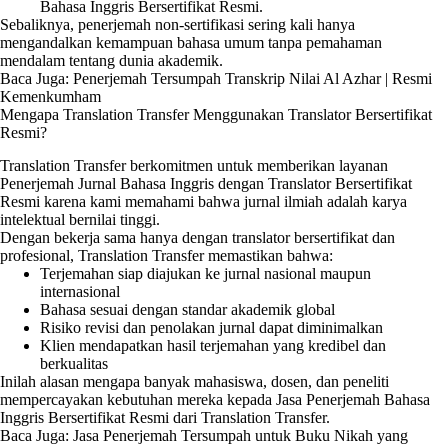
Bahasa Inggris Bersertifikat Resmi.
Sebaliknya, penerjemah non-sertifikasi sering kali hanya
mengandalkan kemampuan bahasa umum tanpa pemahaman
mendalam tentang dunia akademik.
Baca Juga:
Penerjemah Tersumpah Transkrip Nilai Al Azhar | Resmi
Kemenkumham
Mengapa Translation Transfer Menggunakan Translator Bersertifikat
Resmi?
Translation Transfer berkomitmen untuk memberikan layanan
Penerjemah Jurnal Bahasa Inggris dengan Translator Bersertifikat
Resmi karena kami memahami bahwa jurnal ilmiah adalah karya
intelektual bernilai tinggi.
Dengan bekerja sama hanya dengan translator bersertifikat dan
profesional, Translation Transfer memastikan bahwa:
Terjemahan siap diajukan ke jurnal nasional maupun
internasional
Bahasa sesuai dengan standar akademik global
Risiko revisi dan penolakan jurnal dapat diminimalkan
Klien mendapatkan hasil terjemahan yang kredibel dan
berkualitas
Inilah alasan mengapa banyak mahasiswa, dosen, dan peneliti
mempercayakan kebutuhan mereka kepada Jasa Penerjemah Bahasa
Inggris Bersertifikat Resmi dari Translation Transfer.
Baca Juga:
Jasa Penerjemah Tersumpah untuk Buku Nikah yang