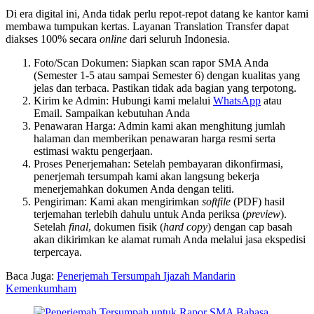
Di era digital ini, Anda tidak perlu repot-repot datang ke kantor kami
membawa tumpukan kertas. Layanan Translation Transfer dapat
diakses 100% secara
online
dari seluruh Indonesia.
Foto/Scan Dokumen: Siapkan scan rapor SMA Anda
(Semester 1-5 atau sampai Semester 6) dengan kualitas yang
jelas dan terbaca. Pastikan tidak ada bagian yang terpotong.
Kirim ke Admin: Hubungi kami melalui
WhatsApp
atau
Email. Sampaikan kebutuhan Anda
Penawaran Harga: Admin kami akan menghitung jumlah
halaman dan memberikan penawaran harga resmi serta
estimasi waktu pengerjaan.
Proses Penerjemahan: Setelah pembayaran dikonfirmasi,
penerjemah tersumpah kami akan langsung bekerja
menerjemahkan dokumen Anda dengan teliti.
Pengiriman: Kami akan mengirimkan
softfile
(PDF) hasil
terjemahan terlebih dahulu untuk Anda periksa (
preview
).
Setelah
final
, dokumen fisik (
hard copy
) dengan cap basah
akan dikirimkan ke alamat rumah Anda melalui jasa ekspedisi
terpercaya.
Baca Juga:
Penerjemah Tersumpah Ijazah Mandarin
Kemenkumham