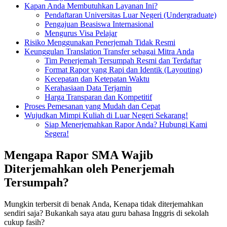
Kapan Anda Membutuhkan Layanan Ini?
Pendaftaran Universitas Luar Negeri (Undergraduate)
Pengajuan Beasiswa Internasional
Mengurus Visa Pelajar
Risiko Menggunakan Penerjemah Tidak Resmi
Keunggulan Translation Transfer sebagai Mitra Anda
Tim Penerjemah Tersumpah Resmi dan Terdaftar
Format Rapor yang Rapi dan Identik (Layouting)
Kecepatan dan Ketepatan Waktu
Kerahasiaan Data Terjamin
Harga Transparan dan Kompetitif
Proses Pemesanan yang Mudah dan Cepat
Wujudkan Mimpi Kuliah di Luar Negeri Sekarang!
Siap Menerjemahkan Rapor Anda? Hubungi Kami
Segera!
Mengapa Rapor SMA Wajib
Diterjemahkan oleh Penerjemah
Tersumpah?
Mungkin terbersit di benak Anda, Kenapa tidak diterjemahkan
sendiri saja? Bukankah saya atau guru bahasa Inggris di sekolah
cukup fasih?