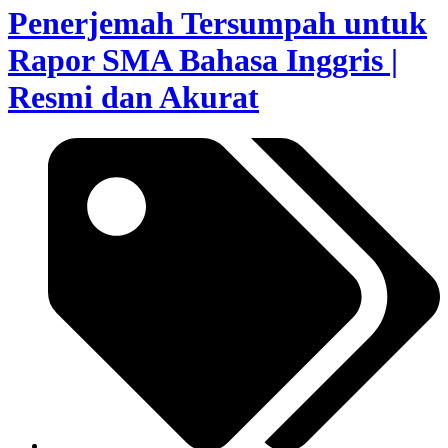
Penerjemah Tersumpah untuk
Rapor SMA Bahasa Inggris |
Resmi dan Akurat