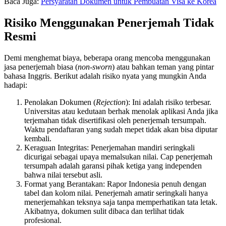
Baca Juga:
Persyaratan Dokumen untuk Pembuatan Visa ke Korea
Risiko Menggunakan Penerjemah Tidak
Resmi
Demi menghemat biaya, beberapa orang mencoba menggunakan
jasa penerjemah biasa (
non-sworn
) atau bahkan teman yang pintar
bahasa Inggris. Berikut adalah risiko nyata yang mungkin Anda
hadapi:
Penolakan Dokumen (
Rejection
): Ini adalah risiko terbesar.
Universitas atau kedutaan berhak menolak aplikasi Anda jika
terjemahan tidak disertifikasi oleh penerjemah tersumpah.
Waktu pendaftaran yang sudah mepet tidak akan bisa diputar
kembali.
Keraguan Integritas: Penerjemahan mandiri seringkali
dicurigai sebagai upaya memalsukan nilai. Cap penerjemah
tersumpah adalah garansi pihak ketiga yang independen
bahwa nilai tersebut asli.
Format yang Berantakan: Rapor Indonesia penuh dengan
tabel dan kolom nilai. Penerjemah amatir seringkali hanya
menerjemahkan teksnya saja tanpa memperhatikan tata letak.
Akibatnya, dokumen sulit dibaca dan terlihat tidak
profesional.