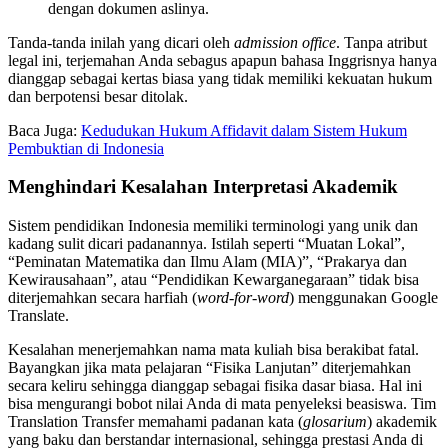
dengan dokumen aslinya.
Tanda-tanda inilah yang dicari oleh
admission office
. Tanpa atribut
legal ini, terjemahan Anda sebagus apapun bahasa Inggrisnya hanya
dianggap sebagai kertas biasa yang tidak memiliki kekuatan hukum
dan berpotensi besar ditolak.
Baca Juga:
Kedudukan Hukum Affidavit dalam Sistem Hukum
Pembuktian di Indonesia
Menghindari Kesalahan Interpretasi Akademik
Sistem pendidikan Indonesia memiliki terminologi yang unik dan
kadang sulit dicari padanannya. Istilah seperti “Muatan Lokal”,
“Peminatan Matematika dan Ilmu Alam (MIA)”, “Prakarya dan
Kewirausahaan”, atau “Pendidikan Kewarganegaraan” tidak bisa
diterjemahkan secara harfiah (
word-for-word
) menggunakan Google
Translate.
Kesalahan menerjemahkan nama mata kuliah bisa berakibat fatal.
Bayangkan jika mata pelajaran “Fisika Lanjutan” diterjemahkan
secara keliru sehingga dianggap sebagai fisika dasar biasa. Hal ini
bisa mengurangi bobot nilai Anda di mata penyeleksi beasiswa. Tim
Translation Transfer memahami padanan kata (
glosarium
) akademik
yang baku dan berstandar internasional, sehingga prestasi Anda di