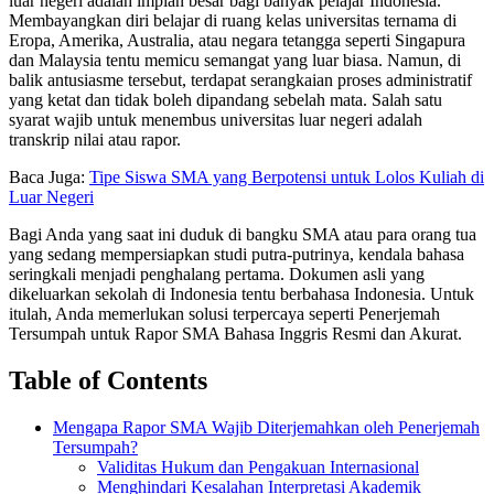
luar negeri adalah impian besar bagi banyak pelajar Indonesia.
Membayangkan diri belajar di ruang kelas universitas ternama di
Eropa, Amerika, Australia, atau negara tetangga seperti Singapura
dan Malaysia tentu memicu semangat yang luar biasa. Namun, di
balik antusiasme tersebut, terdapat serangkaian proses administratif
yang ketat dan tidak boleh dipandang sebelah mata. Salah satu
syarat wajib untuk menembus universitas luar negeri adalah
transkrip nilai atau rapor.
Baca Juga:
Tipe Siswa SMA yang Berpotensi untuk Lolos Kuliah di
Luar Negeri
Bagi Anda yang saat ini duduk di bangku SMA atau para orang tua
yang sedang mempersiapkan studi putra-putrinya, kendala bahasa
seringkali menjadi penghalang pertama. Dokumen asli yang
dikeluarkan sekolah di Indonesia tentu berbahasa Indonesia. Untuk
itulah, Anda memerlukan solusi terpercaya seperti Penerjemah
Tersumpah untuk Rapor SMA Bahasa Inggris Resmi dan Akurat.
Table of Contents
Mengapa Rapor SMA Wajib Diterjemahkan oleh Penerjemah
Tersumpah?
Validitas Hukum dan Pengakuan Internasional
Menghindari Kesalahan Interpretasi Akademik