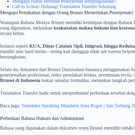
Mengapa Harus Memilih Penerjemah Berpengalaman?
Call to Action: Hubungi Translation Transfer Sekarang
Mengapa Pernikahan dengan Orang Brunei Memerlukan Penerjemah?
Walaupun Bahasa Melayu Brunei memiliki kemiripan dengan Bahasa 
yang digunakan, melainkan
keakuratan makna hukum dan kesesuai
secara bebas.
Instansi seperti
KUA, Dinas Catatan Sipil, Imigrasi, hingga Keduta
mandiri atau hasil mesin—sering kali dianggap tidak sah karena berpo
bersangkutan.
Selain itu, dokumen dari Brunei Darussalam biasanya menggunakan for
penerjemahan profesional, risiko penolakan berkas, permintaan revisi
Brunei di Indonesia
bukan sekadar formalitas, melainkan langkah pe
Translation Transfer hadir untuk menjembatani perbedaan tersebut deng
Baca juga:
Translator Speaking Mandarin Area Bogor | Jam Terbang T
Perbedaan Bahasa Hukum dan Administrasi
Bahasa yang digunakan dalam dokumen resmi Brunei memiliki istilah 