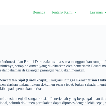
Beranda
Tentang Kami
Layanan
pun Indonesia dan Brunei Darussalam sama-sama menggunakan rumpun
aktiknya, setiap dokumen yang dikeluarkan oleh pemerintah Brunei memi
kesalahpahaman di kalangan pasangan yang akan menikah.
ncatatan Sipil (Disdukcapil), Imigrasi, hingga Kementerian 
menjelaskan makna hukum dokumen secara tepat, bukan sekadar menguba
akibat pada penolakan berkas.
Indonesia
menjadi sangat krusial. Penerjemah yang berpengalaman ti
onal, seluruh dokumen pernikahan dapat diproses dengan lebih cepat, 