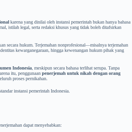
ional
karena yang dinilai oleh instansi pemerintah bukan hanya bahasa
, istilah legal, serta redaksi khusus yang tidak boleh ditafsirkan
kan secara hukum. Terjemahan nonprofesional—misalnya terjemahan
an, identitas kewarganegaraan, hingga kewenangan hukum pihak yang
kumen Indonesia
, meskipun secara bahasa terlihat serupa. Tanpa
karena itu, penggunaan
penerjemah untuk nikah dengan orang
luruh proses pernikahan.
tandar instansi pemerintah Indonesia.
penerjemahan dapat menyebabkan: