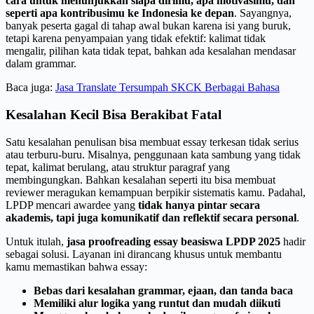
cara untuk menunjukkan siapa dirimu, apa motivasimu, dan
seperti apa kontribusimu ke Indonesia ke depan
. Sayangnya,
banyak peserta gagal di tahap awal bukan karena isi yang buruk,
tetapi karena penyampaian yang tidak efektif: kalimat tidak
mengalir, pilihan kata tidak tepat, bahkan ada kesalahan mendasar
dalam grammar.
Baca juga:
Jasa Translate Tersumpah SKCK Berbagai Bahasa
Kesalahan Kecil Bisa Berakibat Fatal
Satu kesalahan penulisan bisa membuat essay terkesan tidak serius
atau terburu-buru. Misalnya, penggunaan kata sambung yang tidak
tepat, kalimat berulang, atau struktur paragraf yang
membingungkan. Bahkan kesalahan seperti itu bisa membuat
reviewer meragukan kemampuan berpikir sistematis kamu. Padahal,
LPDP mencari awardee yang
tidak hanya pintar secara
akademis, tapi juga komunikatif dan reflektif secara personal
.
Untuk itulah,
jasa proofreading essay beasiswa LPDP 2025
hadir
sebagai solusi. Layanan ini dirancang khusus untuk membantu
kamu memastikan bahwa essay:
Bebas dari kesalahan grammar, ejaan, dan tanda baca
Memiliki alur logika yang runtut dan mudah diikuti