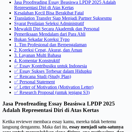
Jasa Proofreading Essay Beasiswa LPDP 2025 Adalah
Representasi Diri di Atas Kertas
Kesalahan Kecil Bisa Berakibat Fatal
Translation Transfer Siap Menjadi Partner Suksesmu
Syarat Penilaian Seleksi Administratif
Mewakili Diri Secara Akademik dan Personal
Pemeriksaan Mendalam dari Para Ahli
Bukan Sekadar Koreksi Typo
1. Tim Profesional dan Berpengalaman
2. Koreksi Cepat, Akurat, dan Aman
3. Layanan Multi Bahasa
4. Komentar Konstruktif
✅ Essay Kontribusiku untuk Indonesia
✅ Essay Sukses Terbesar dalam Hidupku
✅ Rencana Studi (Study Plan)
✅ Personal Statement
✅ Letter of Motivation (Motivation Letter)
✅ Research Proposal (untuk jenjang S3)
Jasa Proofreading Essay Beasiswa LPDP 2025
Adalah Representasi Diri di Atas Kertas
Ketika reviewer membaca essay kamu, mereka tidak bertemu
langsung denganmu. Maka dari itu,
essay menjadi satu-satunya