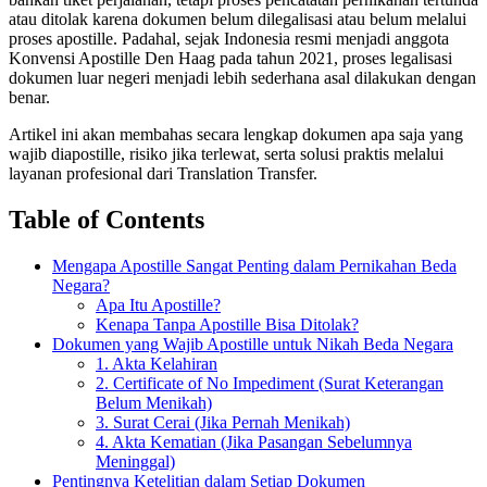
atau ditolak karena dokumen belum dilegalisasi atau belum melalui
proses apostille. Padahal, sejak Indonesia resmi menjadi anggota
Konvensi Apostille Den Haag pada tahun 2021, proses legalisasi
dokumen luar negeri menjadi lebih sederhana asal dilakukan dengan
benar.
Artikel ini akan membahas secara lengkap dokumen apa saja yang
wajib diapostille, risiko jika terlewat, serta solusi praktis melalui
layanan profesional dari Translation Transfer.
Table of Contents
Mengapa Apostille Sangat Penting dalam Pernikahan Beda
Negara?
Apa Itu Apostille?
Kenapa Tanpa Apostille Bisa Ditolak?
Dokumen yang Wajib Apostille untuk Nikah Beda Negara
1. Akta Kelahiran
2. Certificate of No Impediment (Surat Keterangan
Belum Menikah)
3. Surat Cerai (Jika Pernah Menikah)
4. Akta Kematian (Jika Pasangan Sebelumnya
Meninggal)
Pentingnya Ketelitian dalam Setiap Dokumen