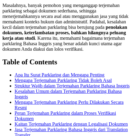
Masalahnya, banyak pemohon yang menganggap terjemahan
parklaring sebagai dokumen sederhana, sehingga
menerjemahkannya secara asal atau menggunakan jasa yang tidak
memahami konteks hukum dan administratif. Padahal, kesalahan
kecil dalam terjemahan parklaring bisa berujung pada
penolakan
dokumen, keterlambatan proses, bahkan hilangnya peluang
kerja atau studi
. Karena itu, memahami bagaimana terjemahan
parklaring Bahasa Inggris yang benar adalah kunci utama agar
dokumen Anda diakui dan lolos verifikasi.
Table of Contents
Apa Itu Surat Parklaring dan Mengapa Penting
Mengapa Terjemahan Parklaring Tidak Boleh Asal
Struktur Wajib dalam Terjemahan Parklaring Bahasa Inggris
Kesalahan Umum dalam Terjemahan Parklaring Bahasa
Inggris
Mengapa Terjemahan Parklaring Perlu Dilakukan Secara
Resmi
Peran Terjemahan Parklaring dalam Proses Verifikasi
Dokumen
Kaitan Terjemahan Parklaring dengan Legalisasi Dokumen
Jasa Terjemahan Parklaring Bahasa Inggris dari Translation
Transfer