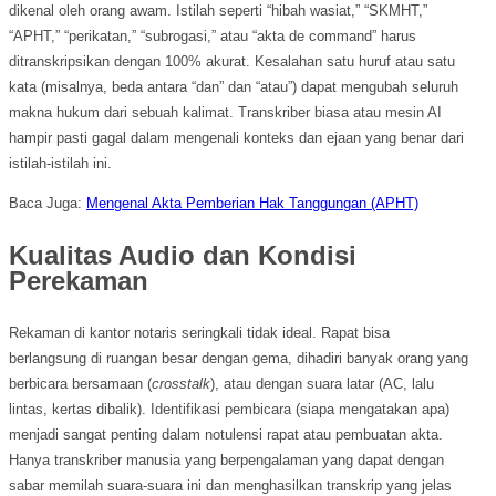
dikenal oleh orang awam. Istilah seperti “hibah wasiat,” “SKMHT,”
“APHT,” “perikatan,” “subrogasi,” atau “akta de command” harus
ditranskripsikan dengan 100% akurat. Kesalahan satu huruf atau satu
kata (misalnya, beda antara “dan” dan “atau”) dapat mengubah seluruh
makna hukum dari sebuah kalimat. Transkriber biasa atau mesin AI
hampir pasti gagal dalam mengenali konteks dan ejaan yang benar dari
istilah-istilah ini.
Baca Juga:
Mengenal Akta Pemberian Hak Tanggungan (APHT)
Kualitas Audio dan Kondisi
Perekaman
Rekaman di kantor notaris seringkali tidak ideal. Rapat bisa
berlangsung di ruangan besar dengan gema, dihadiri banyak orang yang
berbicara bersamaan (
crosstalk
), atau dengan suara latar (AC, lalu
lintas, kertas dibalik). Identifikasi pembicara (siapa mengatakan apa)
menjadi sangat penting dalam notulensi rapat atau pembuatan akta.
Hanya transkriber manusia yang berpengalaman yang dapat dengan
sabar memilah suara-suara ini dan menghasilkan transkrip yang jelas