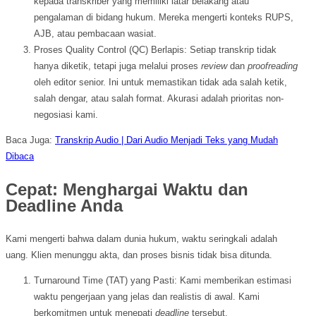
kepada transkriber yang memiliki latar belakang atau
pengalaman di bidang hukum. Mereka mengerti konteks RUPS,
AJB, atau pembacaan wasiat.
Proses Quality Control (QC) Berlapis: Setiap transkrip tidak
hanya diketik, tetapi juga melalui proses
review
dan
proofreading
oleh editor senior. Ini untuk memastikan tidak ada salah ketik,
salah dengar, atau salah format. Akurasi adalah prioritas non-
negosiasi kami.
Baca Juga:
Transkrip Audio | Dari Audio Menjadi Teks yang Mudah
Dibaca
Cepat: Menghargai Waktu dan
Deadline Anda
Kami mengerti bahwa dalam dunia hukum, waktu seringkali adalah
uang. Klien menunggu akta, dan proses bisnis tidak bisa ditunda.
Turnaround Time (TAT) yang Pasti: Kami memberikan estimasi
waktu pengerjaan yang jelas dan realistis di awal. Kami
berkomitmen untuk menepati
deadline
tersebut.