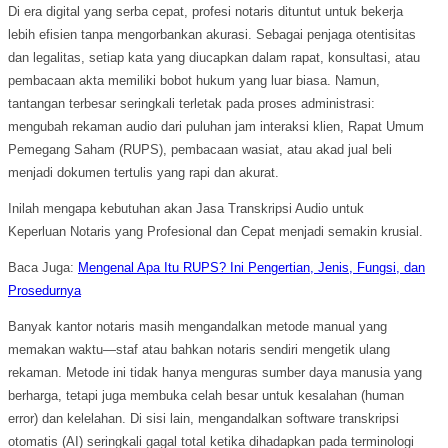
Di era digital yang serba cepat, profesi notaris dituntut untuk bekerja
lebih efisien tanpa mengorbankan akurasi. Sebagai penjaga otentisitas
dan legalitas, setiap kata yang diucapkan dalam rapat, konsultasi, atau
pembacaan akta memiliki bobot hukum yang luar biasa. Namun,
tantangan terbesar seringkali terletak pada proses administrasi:
mengubah rekaman audio dari puluhan jam interaksi klien, Rapat Umum
Pemegang Saham (RUPS), pembacaan wasiat, atau akad jual beli
menjadi dokumen tertulis yang rapi dan akurat.
Inilah mengapa kebutuhan akan Jasa Transkripsi Audio untuk
Keperluan Notaris yang Profesional dan Cepat menjadi semakin krusial.
Baca Juga:
Mengenal Apa Itu RUPS? Ini Pengertian, Jenis, Fungsi, dan
Prosedurnya
Banyak kantor notaris masih mengandalkan metode manual yang
memakan waktu—staf atau bahkan notaris sendiri mengetik ulang
rekaman. Metode ini tidak hanya menguras sumber daya manusia yang
berharga, tetapi juga membuka celah besar untuk kesalahan (human
error) dan kelelahan. Di sisi lain, mengandalkan software transkripsi
otomatis (AI) seringkali gagal total ketika dihadapkan pada terminologi