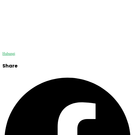
Bersama Penerjemah Resmi
Berikan kami kesempatan untuk membantu untuk menemukan
layanan yang sesuai dengan kebutuhan Anda. Kami siap melayani
Anda kapanpun itu.
Konsultasi GRATIS!
Hubungi
Share