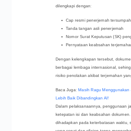
dilengkapi dengan:
Cap resmi penerjemah tersumpah
Tanda tangan asli penerjemah
Nomor Surat Keputusan (SK) pen
Pernyataan keabsahan terjemaha
Dengan kelengkapan tersebut, dokumen
berbagai lembaga internasional, sehin
risiko penolakan akibat terjemahan yan
Baca Juga:
Masih Ragu Menggunakan J
Lebih Baik Dibandingkan AI!
Dalam pelaksanaannya, penggunaan j
ketepatan isi dan keabsahan dokumen.
dihadapkan pada keterbatasan waktu, s
yang cepat dan efisien tanpa mengorb