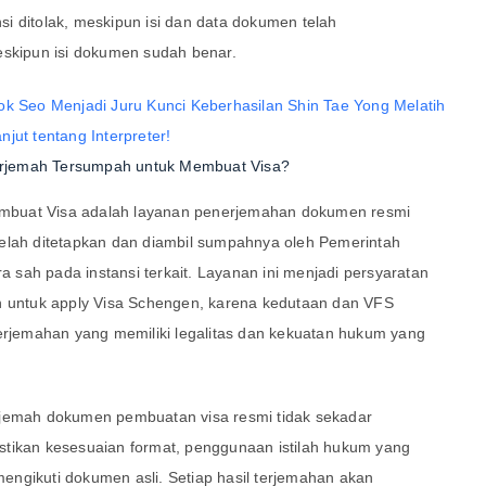
i ditolak, meskipun isi dan data dokumen telah
eskipun isi dokumen sudah benar.
ok Seo Menjadi Juru Kunci Keberhasilan Shin Tae Yong Melatih
jut tentang Interpreter!
rjemah Tersumpah untuk Membuat Visa?
mbuat Visa adalah layanan penerjemahan dokumen resmi
elah ditetapkan dan diambil sumpahnya oleh Pemerintah
ra sah pada instansi terkait. Layanan ini menjadi persyaratan
ah untuk apply Visa Schengen, karena kedutaan dan VFS
jemahan yang memiliki legalitas dan kekuatan hukum yang
rjemah dokumen pembuatan visa resmi tidak sekadar
stikan kesesuaian format, penggunaan istilah hukum yang
 mengikuti dokumen asli. Setiap hasil terjemahan akan