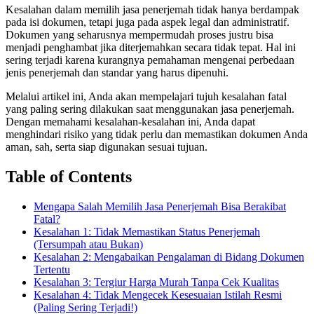
Kesalahan dalam memilih jasa penerjemah tidak hanya berdampak
pada isi dokumen, tetapi juga pada aspek legal dan administratif.
Dokumen yang seharusnya mempermudah proses justru bisa
menjadi penghambat jika diterjemahkan secara tidak tepat. Hal ini
sering terjadi karena kurangnya pemahaman mengenai perbedaan
jenis penerjemah dan standar yang harus dipenuhi.
Melalui artikel ini, Anda akan mempelajari tujuh kesalahan fatal
yang paling sering dilakukan saat menggunakan jasa penerjemah.
Dengan memahami kesalahan-kesalahan ini, Anda dapat
menghindari risiko yang tidak perlu dan memastikan dokumen Anda
aman, sah, serta siap digunakan sesuai tujuan.
Table of Contents
Mengapa Salah Memilih Jasa Penerjemah Bisa Berakibat
Fatal?
Kesalahan 1: Tidak Memastikan Status Penerjemah
(Tersumpah atau Bukan)
Kesalahan 2: Mengabaikan Pengalaman di Bidang Dokumen
Tertentu
Kesalahan 3: Tergiur Harga Murah Tanpa Cek Kualitas
Kesalahan 4: Tidak Mengecek Kesesuaian Istilah Resmi
(Paling Sering Terjadi!)