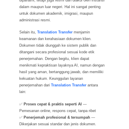
dipahami, tetapi juga resmi dan diakui oleh instansi
dalam maupun luar negeri. Hal ini sangat penting
untuk dokumen akademik, imigrasi, maupun
administrasi resmi.
Selain itu,
Translation Transfer
menjamin
keamanan dan kerahasiaan dokumen klien.
Dokumen tidak diunggah ke sistem publik dan
ditangani secara profesional sesuai kode etik
penerjemahan. Dengan begitu, klien dapat
menikmati kepraktisan layaknya AI, namun dengan
hasil yang aman, bertanggung jawab, dan memiliki
kekuatan hukum. Keunggulan layanan
penerjemahan dari
Translation Transfer
antara
lain:
✅
Proses cepat & praktis seperti AI
—
Pemesanan online, respons cepat, tanpa ribet
✅
Penerjemah profesional & tersumpah
—
Dikerjakan sesuai standar dan jenis dokumen.