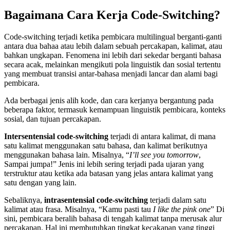
Bagaimana Cara Kerja Code-Switching?
Code-switching terjadi ketika pembicara multilingual berganti-ganti
antara dua bahaa atau lebih dalam sebuah percakapan, kalimat, atau
bahkan ungkapan. Fenomena ini lebih dari sekedar berganti bahasa
secara acak, melainkan mengikuti pola linguistik dan sosial tertentu
yang membuat transisi antar-bahasa menjadi lancar dan alami bagi
pembicara.
Ada berbagai jenis alih kode, dan cara kerjanya bergantung pada
beberapa faktor, termasuk kemampuan linguistik pembicara, konteks
sosial, dan tujuan percakapan.
Intersentensial code-switching
terjadi di antara kalimat, di mana
satu kalimat menggunakan satu bahasa, dan kalimat berikutnya
menggunakan bahasa lain. Misalnya, “
I’ll see you tomorrow
,
Sampai jumpa!” Jenis ini lebih sering terjadi pada ujaran yang
terstruktur atau ketika ada batasan yang jelas antara kalimat yang
satu dengan yang lain.
Sebaliknya,
intrasentensial code-switching
terjadi dalam satu
kalimat atau frasa. Misalnya, “Kamu pasti tau
I like the pink one
” Di
sini, pembicara beralih bahasa di tengah kalimat tanpa merusak alur
percakapan. Hal ini membutuhkan tingkat kecakapan yang tinggi