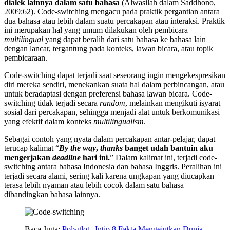
dialek lainnya dalam satu bahasa
(Alwasilah dalam Saddhono,
2009:62). Code-switching mengacu pada praktik pergantian antara
dua bahasa atau lebih dalam suatu percakapan atau interaksi. Praktik
ini merupakan hal yang umum dilakukan oleh pembicara
multilingual
yang dapat beralih dari satu bahasa ke bahasa lain
dengan lancar, tergantung pada konteks, lawan bicara, atau topik
pembicaraan.
Code-switching dapat terjadi saat seseorang ingin mengekespresikan
diri mereka sendiri, menekankan suata hal dalam perbincangan, atau
untuk beradaptasi dengan preferensi bahasa lawan bicara. Code-
switching tidak terjadi secara
random
, melainkan mengikuti isyarat
sosial dari percakapan, sehingga menjadi alat untuk berkomunikasi
yang efektif dalam konteks
multilingualism
.
Sebagai contoh yang nyata dalam percakapan antar-pelajar, dapat
terucap kalimat “
By the way
,
thanks
banget udah bantuin aku
mengerjakan
deadline
hari ini.
” Dalam kalimat ini, terjadi code-
switching antara bahasa Indonesia dan bahasa Inggris. Peralihan ini
terjadi secara alami, sering kali karena ungkapan yang diucapkan
terasa lebih nyaman atau lebih cocok dalam satu bahasa
dibandingkan bahasa lainnya.
Baca Juga:
Polyglot | Intip 8 Fakta Mengejutkan Dunia