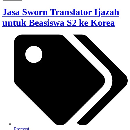
Jasa Sworn Translator Ijazah
untuk Beasiswa S2 ke Korea
Promosi