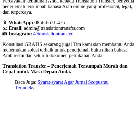
Percayakan kebutuhan Anda kepada Translation Transfer, penyedia
penerjemah tersumpah bahasa Arab online yang profesional, legal,
dan terpercaya.
📱
WhatsApp:
0856-6671-475
📧
Email:
admin@translationtransfer.com
📸
Instagram:
@translationtransfer
Konsultasi GRATIS sekarang juga! Tim kami siap membantu Anda
menemukan solusi terbaik untuk penerjemah buku nikah bahasa
Arab resmi dan seluruh dokumen pernikahan Anda.
Translation Transfer – Penerjemah Tersumpah Murah dan
Cepat untuk Masa Depan Anda.
Baca Juga:
Syarat-syarat Agar Jurnal Scopusmu
Terindeks