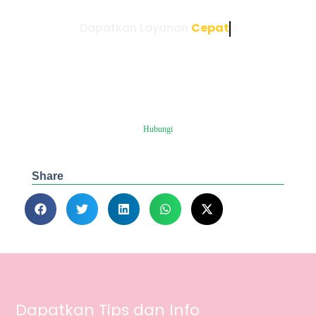
Dapatkan Layanan
Cepat
Bersama Penerjemah Resmi
Berikan kami kesempatan untuk membantu untuk
menemukan layanan yang sesuai dengan kebutuhan
Anda. Kami siap melayani Anda kapanpun itu.
Konsultasi GRATIS!
Hubungi
Share
Dapatkan Tips dan Info