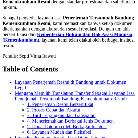
Kemenkumham Resmi
dengan standar profesional dan sah di mata
hukum.
Sebagai penyedia layanan jasa
Penerjemah Tersumpah Bandung
Kemenkumham Resmi
, kami memastikan bahwa setiap dokumen
diterjemahkan dengan akurat dan sesuai regulasi. Dengan tim ahli
bersertifikasi dari
Kementerian Hukum dan Hak Asasi Manusia
(Kemenkumham)
, layanan kami telah diakui oleh berbagai institusi
resmi.
Penulis: Septi Virna Irawati
Table of Contents
Layanan Penerjemah Resmi di Bandung untuk Dokumen
Legal
Mengapa Memilih Translation Transfer Sebagai Layanan Jasa
Penerjemah Tersumpah Bandung Kemenkumham Resmi?
1. Penerjemah Resmi Bersertifikat
2. Proses Cepat dan Akurat
3. Tarif Terjangkau dan Transparan
4. Menerjemahkan Berbagai Jenis Dokumen
5. Dapat Diterima oleh Berbagai Institusi
6. Layanan Mudah dan Fleksibel
Prosedur Penerjemahan di Translation Transfer