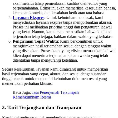
akan melalui tahap pemeriksaan kualitas oleh editor yang
berpengalaman. Editor ini akan memeriksa kesesuaian bahasa,
ketepatan konteks, dan kesalahan ketik atau tata bahasa.
Layanan Ekspres
: Untuk kebutuhan mendesak, kami
menyediakan layanan ekspres tanpa mengorbankan akurasi.
Proses ini melibatkan prioritas tinggi dan pengaturan jadwal
yang ketat. Namun, kami tetap memastikan bahwa kualitas
terjemahan tetap terjaga, bahkan dalam waktu yang terbatas.
Pengiriman Tepat Waktu
: Kami berkomitmen untuk
mengirimkan hasil terjemahan sesuai dengan tenggat waktu
yang disepakati. Proses kami yang efisien memastikan bahwa
klien dapat menerima terjemahan dalam waktu yang telah
ditentukan tanpa mengurangi ketelitian.
Secara keseluruhan, layanan kami dirancang untuk memberikan
hasil terjemahan yang cepat, akurat, dan sesuai dengan standar
tinggi, cocok untuk memenuhi kebutuhan dokumen resmi yang
memerlukan perhatian khusus.
Baca Juga:
Jasa Penerjemah Tersumpah
Kemenkumham Resmi
3.
Tarif Terjangkau dan Transparan
Kami berkomitmen untuk memberikan layanan terjemahan