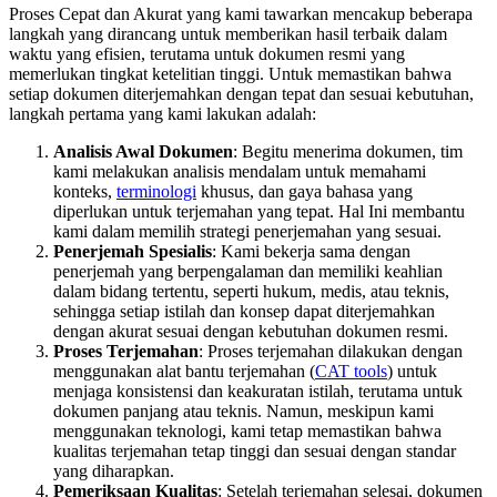
Proses Cepat dan Akurat yang kami tawarkan mencakup beberapa
langkah yang dirancang untuk memberikan hasil terbaik dalam
waktu yang efisien, terutama untuk dokumen resmi yang
memerlukan tingkat ketelitian tinggi. Untuk memastikan bahwa
setiap dokumen diterjemahkan dengan tepat dan sesuai kebutuhan,
langkah pertama yang kami lakukan adalah:
Analisis Awal Dokumen
: Begitu menerima dokumen, tim
kami melakukan analisis mendalam untuk memahami
konteks,
terminologi
khusus, dan gaya bahasa yang
diperlukan untuk terjemahan yang tepat. Hal Ini membantu
kami dalam memilih strategi penerjemahan yang sesuai.
Penerjemah Spesialis
: Kami bekerja sama dengan
penerjemah yang berpengalaman dan memiliki keahlian
dalam bidang tertentu, seperti hukum, medis, atau teknis,
sehingga setiap istilah dan konsep dapat diterjemahkan
dengan akurat sesuai dengan kebutuhan dokumen resmi.
Proses Terjemahan
: Proses terjemahan dilakukan dengan
menggunakan alat bantu terjemahan (
CAT tools
) untuk
menjaga konsistensi dan keakuratan istilah, terutama untuk
dokumen panjang atau teknis. Namun, meskipun kami
menggunakan teknologi, kami tetap memastikan bahwa
kualitas terjemahan tetap tinggi dan sesuai dengan standar
yang diharapkan.
Pemeriksaan Kualitas
: Setelah terjemahan selesai, dokumen