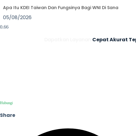
Apa Itu KDEI Taiwan Dan Fungsinya Bagi WNI Di Sana
05/08/2026
Dapatkan Layanan
Cepat
Akurat
Te
Bersama Penerjemah Resmi
Berikan kami kesempatan untuk membantu untuk menemukan
layanan yang sesuai dengan kebutuhan Anda. Kami siap melayani Anda
kapanpun itu.
Konsultasi GRATIS!
Hubungi
Share