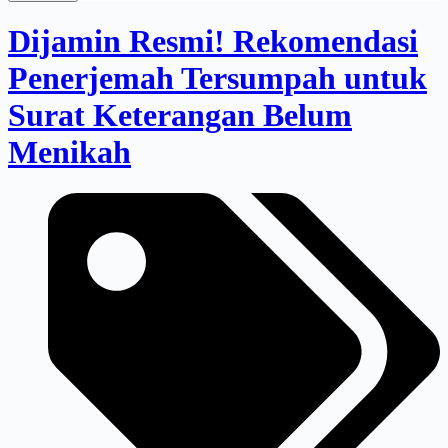
Dijamin Resmi! Rekomendasi
Penerjemah Tersumpah untuk
Surat Keterangan Belum
Menikah