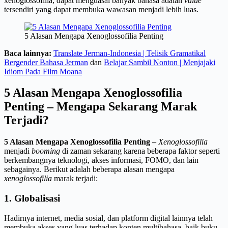
xenoglossofilia, dapat menguasai banyak bahasa adalah
value
tersendiri yang dapat membuka wawasan menjadi lebih luas.
5 Alasan Mengapa Xenoglossofilia Penting
Baca lainnya:
Translate Jerman-Indonesia | Telisik Gramatikal
Bergender Bahasa Jerman
dan
Belajar Sambil Nonton | Menjajaki
Idiom Pada Film Moana
5 Alasan Mengapa Xenoglossofilia
Penting – Mengapa Sekarang Marak
Terjadi?
5 Alasan Mengapa Xenoglossofilia Penting
–
Xenoglossofilia
menjadi
booming
di zaman sekarang karena beberapa faktor seperti
berkembangnya teknologi, akses informasi, FOMO, dan lain
sebagainya. Berikut adalah beberapa alasan mengapa
xenoglossofilia
marak terjadi:
1. Globalisasi
Hadirnya internet, media sosial, dan platform digital lainnya telah
membuka akses yang luas terhadap konten multibahasa, baik buku,