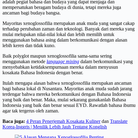
adalah pegiat bahasa dan budaya yang dapat menjaga dan
mempersatukan beragam budaya di dunia, tetapi mereka juga
ancaman bagi budaya bangsa.
Mayoritas xenoglossofilia merupakan anak muda yang sangat cakap
terhadap perubahan zaman dan teknologi. Banyak dari mereka yang
mulai melupakan nilai-nilai lokal dan lebih memilih untuk
menggunakan bahasa asing dalam berkomunikasi dengan alasan
lebih keren dan tidak kuno.
Baik polyglot maupun xenoglossofilia sama-sama sering
menggunakan metode
language mixing
dalam berkomunikasi yang
menyebabkan ketidaksempurnaan mereka dalam menyusun
kosakata Bahasa Indonesia dengan benar.
Itulah mengapa alasan bahwa xenoglossofilia merupakan ancaman
bagi bahasa lokal di Nusantara. Mayoritas anak muda sudah jarang
terdengar bahwa mereka berkomunikasi dengan Bahasa Indonesia
yang baik dan benar. Maka, mulai sekarang gunakanlah Bahasa
Indonesia yang baik dan benar sesuai EYD. Rawatlah bahasa ibumu
agar tak tergerus oleh zaman.
Baca juga:
4 Peran Penerjemah Kosakata Kuliner
dan
Translate
Korea-Inggris | Menilik Lebih Jauh Tentang Konglish