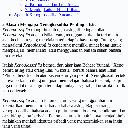
2. Komunitas dan Tren Sosial
3. Meningkatkan Nilai Pribadi
Apakah Xenoglossofilia Ancaman?
5 Alasan Mengapa Xenoglossofilia Penting
–
Istilah
Xenoglossofilia
mungkin terdengar asing di telinga kalian.
Xenoglossofilia
adalah istilah yang menggambarkan ketertarikan
atau kecintaan yang mendalam terhadap bahasa asing. Orang yang
mengalami
Xenoglossofilia
cenderung memiliki minat besar untuk
mempelajari, memahami, atau menggunakan bahasa selain bahasa
ibu mereka.
Istilah
Xenoglossofilia
berasal dari akar kata Bahasa Yunani. “Xeno”
berarti asing atau orang luar. “Glossia” berarti bahasa atau lidah.
“Philia” berarti cinta atau kecenderungan positif. Xenoglossofilia tak
hanya berkaitan dengan tujuan mempelajari bahasa tersebut, tetapi
juga disertai rasa kagum terhadap budaya, sejarah, atau struktur unik
bahasa tersebut.
Xenoglossofilia
adalah fenomena unik yang menggambarkan
ketertarikan mendalam terhadap bahasa asing. Bagi seorang
xenoglossofilia, bahasa adalah pintu menuju budaya, pemikiran, dan
cara hidup yang berbeda. Fenomena unik ini tak hanya menjadi hobi
melainkan menjadi identitas pribadi yang mencerminkan rasa ingin
tahu yang tinggi.