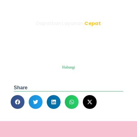
Dapatkan Layanan
Cepat
Bersama Penerjemah Resmi
Berikan kami kesempatan untuk membantu untuk
menemukan layanan yang sesuai dengan kebutuhan
Anda. Kami siap melayani Anda kapanpun itu.
Konsultasi GRATIS!
Hubungi
Share