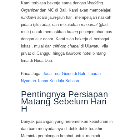
Kami terbiasa bekerja sama dengan
Wedding
Organizer
dan MC di Bali. Kami akan mempelajari
rundown
acara jauh-jauh hari, mempelajari naskah
pidato (jika ada), dan melakukan
rehearsal
(gladi
resik) untuk memastikan
timing
penerjemahan pas
dengan alur acara. Kami siap bekerja di berbagai
lokasi, mulai dari
cliff-top chapel
di Uluwatu, vila
privat di Canggu, hingga
ballroom
hotel bintang
lima di Nusa Dua.
Baca Juga:
Jasa Tour Guide di Bali: Liburan
Nyaman Tanpa Kendala Bahasa
Pentingnya Persiapan
Matang Sebelum Hari
H
Banyak pasangan yang meremehkan kebutuhan ini
dan baru menyadarinya di detik-detik terakhir.
Meminta pertolongan kerabat untuk menjadi