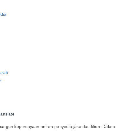
dia
urah
n
ranslate
angun kepercayaan antara penyedia jasa dan klien. Dalam