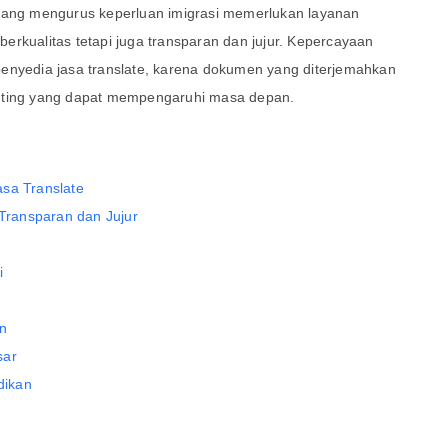
 yang mengurus keperluan imigrasi memerlukan layanan
erkualitas tetapi juga transparan dan jujur. Kepercayaan
enyedia jasa translate, karena dokumen yang diterjemahkan
enting yang dapat mempengaruhi masa depan.
asa Translate
 Transparan dan Jujur
p
i
an
sar
dikan