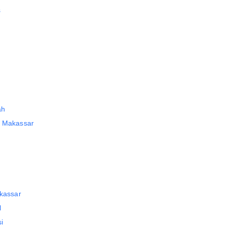
s
ah
i Makassar
akassar
l
i