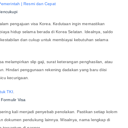
 Pemerintah | Resmi dan Cepat
Mencukupi
 dalam pengajuan visa Korea. Kedutaan ingin memastikan
a hidup selama berada di Korea Selatan. Idealnya, saldo
kestabilan dan cukup untuk membiayai kebutuhan selama
sa melampirkan slip gaji, surat keterangan penghasilan, atau
an. Hindari penggunaan rekening dadakan yang baru diisi
icu kecurigaan.
tuk TKI
.
 Formulir Visa
sering kali menjadi penyebab penolakan. Pastikan setiap kolom
gan dokumen pendukung lainnya. Misalnya, nama lengkap di
g tercantum di paspor.