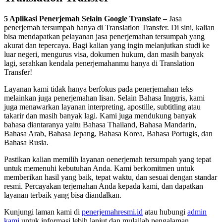
5 Aplikasi Penerjemah Selain Google Translate
–
Jasa
penerjemah tersumpah hanya di Translation Transfer. Di sini, kalian
bisa mendapatkan pelayanan jasa penerjemahan tersumpah yang
akurat dan tepercaya. Bagi kalian yang ingin melanjutkan studi ke
luar negeri, mengurus visa, dokumen hukum, dan masih banyak
lagi, serahkan kendala penerjemahanmu hanya di Translation
Transfer!
Layanan kami tidak hanya berfokus pada penerjemahan teks
melainkan juga penerjemahan lisan. Selain Bahasa Inggris, kami
juga menawarkan layanan interpreting, apostille, subtitling atau
takarir dan masih banyak lagi. Kami juga mendukung banyak
bahasa diantaranya yaitu Bahasa Thailand, Bahasa Mandarin,
Bahasa Arab, Bahasa Jepang, Bahasa Korea, Bahasa Portugis, dan
Bahasa Rusia.
Pastikan kalian memilih layanan oenerjemah tersumpah yang tepat
untuk memenuhi kebutuhan Anda. Kami berkomitmen untuk
memberikan hasil yang baik, tepat waktu, dan sesuai dengan standar
resmi. Percayakan terjemahan Anda kepada kami, dan dapatkan
layanan terbaik yang bisa diandalkan.
Kunjungi laman kami di
penerjemahresmi.id
atau hubungi
admin
kami
untuk informasi lebih lanjut dan mulailah pengalaman