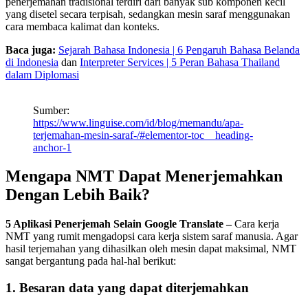
penerjemahan tradisional terdiri dari banyak sub komponen kecil
yang disetel secara terpisah, sedangkan mesin saraf menggunakan
cara membaca kalimat dan konteks.
Baca juga:
Sejarah Bahasa Indonesia | 6 Pengaruh Bahasa Belanda
di Indonesia
dan
Interpreter Services | 5 Peran Bahasa Thailand
dalam Diplomasi
Sumber:
https://www.linguise.com/id/blog/memandu/apa-
terjemahan-mesin-saraf-/#elementor-toc__heading-
anchor-1
Mengapa NMT Dapat Menerjemahkan
Dengan Lebih Baik?
5 Aplikasi Penerjemah Selain Google Translate
–
Cara kerja
NMT yang rumit mengadopsi cara kerja sistem saraf manusia. Agar
hasil terjemahan yang dihasilkan oleh mesin dapat maksimal, NMT
sangat bergantung pada hal-hal berikut:
1. Besaran data yang dapat diterjemahkan