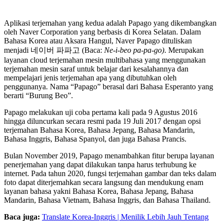
Aplikasi terjemahan yang kedua adalah Papago yang dikembangkan
oleh Naver Corporation yang berbasis di Korea Selatan. Dalam
Bahasa Korea atau Aksara Hangul, Naver Papago dituliskan
menjadi 네이버 파파고 (Baca:
Ne-i-beo pa-pa-go)
. Merupakan
layanan cloud terjemahan mesin multibahasa yang menggunakan
terjemahan mesin saraf untuk belajar dari kesalahannya dan
mempelajari jenis terjemahan apa yang dibutuhkan oleh
penggunanya. Nama “Papago” berasal dari Bahasa Esperanto yang
berarti “Burung Beo”.
Papago melakukan uji coba pertama kali pada 9 Agustus 2016
hingga diluncurkan secara resmi pada 19 Juli 2017 dengan opsi
terjemahan Bahasa Korea, Bahasa Jepang, Bahasa Mandarin,
Bahasa Inggris, Bahasa Spanyol, dan juga Bahasa Prancis.
Bulan November 2019, Papago menambahkan fitur berupa layanan
penerjemahan yang dapat dilakukan tanpa harus terhubung ke
internet. Pada tahun 2020, fungsi terjemahan gambar dan teks dalam
foto dapat diterjemahkan secara langsung dan mendukung enam
layanan bahasa yakni Bahasa Korea, Bahasa Jepang, Bahasa
Mandarin, Bahasa Vietnam, Bahasa Inggris, dan Bahasa Thailand.
Baca juga:
Translate Korea-Inggris | Menilik Lebih Jauh Tentang